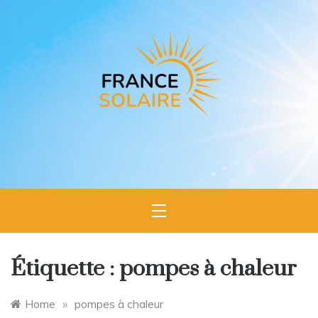
Skip
to
content
France
L'expert du
photovoltaïque en France
Solaire
Étiquette :
pompes à chaleur
Home
»
pompes à chaleur