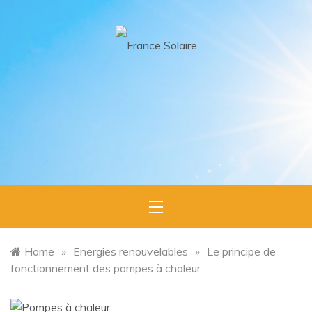
Skip
to
content
France
L'expert du
photovoltaïque en France
Solaire
Home
»
Energies renouvelables
»
Le principe de
fonctionnement des pompes à chaleur