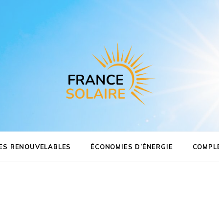
L'expert du photovoltaïque
France
en France
Solaire
ES RENOUVELABLES
ÉCONOMIES D’ÉNERGIE
COMPL