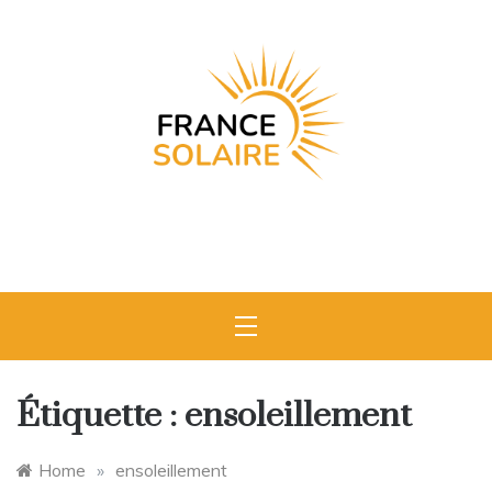
Skip
to
content
France
L'expert du
photovoltaïque en France
Solaire
Étiquette :
ensoleillement
Home
»
ensoleillement