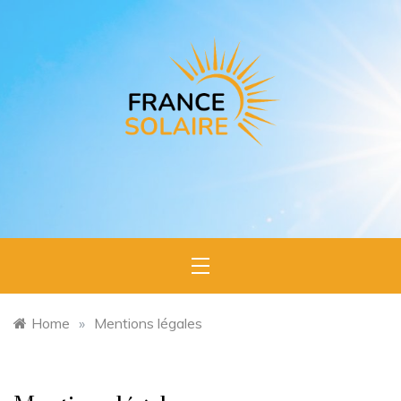
Skip
to
content
France
L'expert du
photovoltaïque en France
Solaire
Home
»
Mentions légales